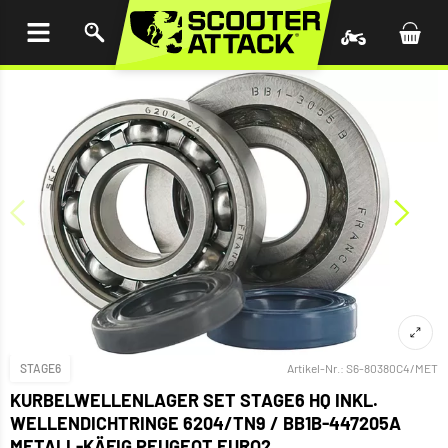
UM
HALT
INGEN
STAGE6
Artikel-Nr.:
S6-80380C4/MET
KURBELWELLENLAGER SET STAGE6 HQ INKL.
WELLENDICHTRINGE 6204/TN9 / BB1B-447205A
METALL-KÄFIG PEUGEOT EURO2