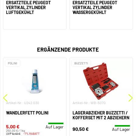
ERSATZTEILE PEUGEOT
ERSATZTEILE PEUGEOT
VERTIKAL ZYLINDER
VERTIKAL ZYLINDER
LUFTGEKÜHLT
WASSERGEKÜHLT
ERGÄNZENDE PRODUKTE
POLINI
BUZZETTI
Artikel-Nr.: U242.030
Artikel-Nr.: WB-5070
WANDLERFETT POLINI
LAGERABZIEHER BUZZETTI /
KOFFERSET MIT 2 ABZIEHERN
5,00 €
Auf Lager
90,50 €
Auf Lager
250,00 € / 1 kg
UVP
5,40 €
-7% RABATT