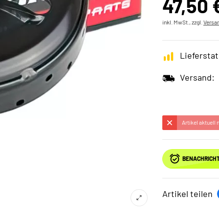
47,50 
inkl. MwSt., zzgl.
Versa
Lieferstat
Versand:
Artikel aktuell
BENACHRICHT
Artikel teilen