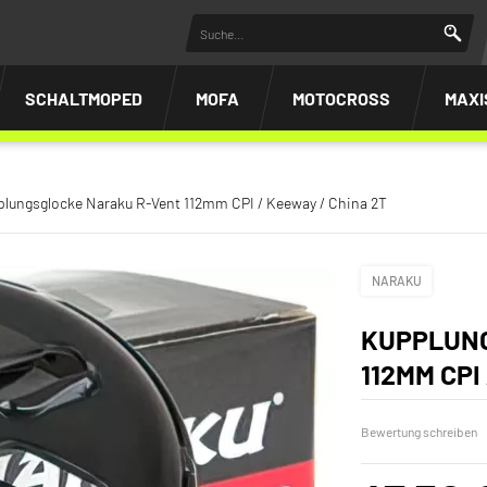
SCHALTMOPED
MOFA
MOTOCROSS
MAXI
lungsglocke Naraku R-Vent 112mm CPI / Keeway / China 2T
NARAKU
KUPPLUN
112MM CPI
Bewertung schreiben