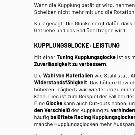
Wenn die Kupplung betätigt wird, nehmen 
Scheiben nicht mehr mit und die Rotation
Kurz gesagt: Die Glocke sorgt dafür, dass
Getriebe und das Rad übertragen wird.
KUPPLUNGSGLOCKE: LEISTUNG
Mit einer
Tuning Kupplungsglocke
ist es 
Zuverlässigkeit
zu verbessern
.
Die
Wahl von Materialien
wie Stahl statt A
Widerstandsfähigkeit
. Das höhere Gewich
höheren Trägheit, was wiederum zu ein
kann. Dies ist zum Beispiel der Fall bei de
Eine
Glocke
kann auch Cut-outs haben, u
den Verschleiß
der Kupplung zu
verhinder
häufig
belüftete Racing Kupplungsglocke
manche Kupplungsglocken mehr Aussparu