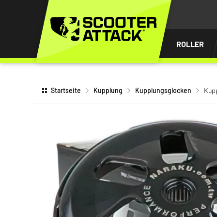
UM
HALT
INGEN
ROLLER
Startseite
Kupplung
Kupplungsglocken
Kupp