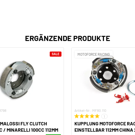
ERGÄNZENDE PRODUKTE
SALE
MOTOFORCE RACING
8798
Artikel-Nr.: MF80.110
1
MALOSSI FLY CLUTCH
KUPPLUNG MOTOFORCE RA
C / MINARELLI 100CC 112MM
EINSTELLBAR 112MM CHINA 2