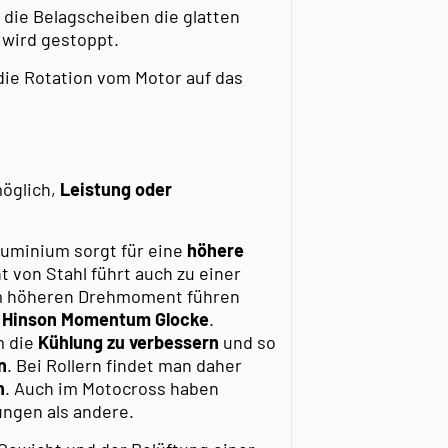
die Belagscheiben die glatten
 wird gestoppt.
 die Rotation vom Motor auf das
möglich,
Leistung
oder
luminium sorgt für eine
höhere
t von Stahl führt auch zu einer
em höheren Drehmoment führen
r
Hinson Momentum Glocke
.
m die
Kühlung zu verbessern
und so
n
. Bei Rollern findet man daher
n
. Auch im Motocross haben
ngen als andere.