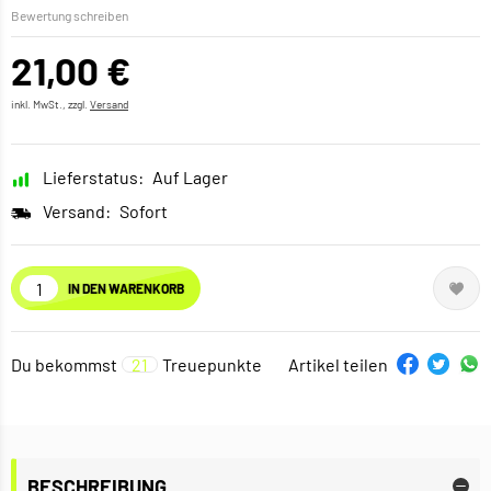
Bewertung schreiben
21,00 €
inkl. MwSt., zzgl.
Versand
Lieferstatus:
Auf Lager
Versand:
Sofort
IN DEN WARENKORB
Du bekommst
21
Treuepunkte
Artikel teilen
BESCHREIBUNG