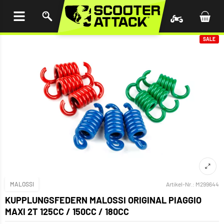
UM
HALT
INGEN
SALE
MALOSSI
Artikel-Nr.:
M299644
KUPPLUNGSFEDERN MALOSSI ORIGINAL PIAGGIO
MAXI 2T 125CC / 150CC / 180CC