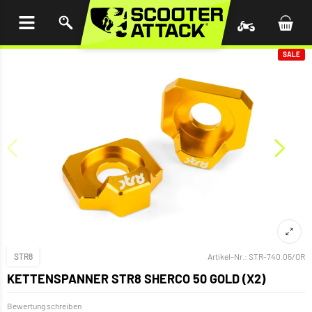
UM
HALT
INGEN
SALE
STR8
Artikel-Nr.:
STR-740.05/OR
KETTENSPANNER STR8 SHERCO 50 GOLD (X2)
Bewertung schreiben