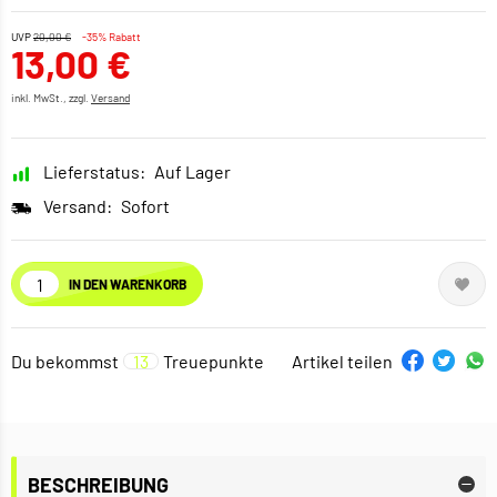
UVP
20,00 €
-35% Rabatt
13,00 €
inkl. MwSt., zzgl.
Versand
Lieferstatus:
Auf Lager
Versand:
Sofort
IN DEN WARENKORB
Du bekommst
13
Treuepunkte
Artikel teilen
BESCHREIBUNG