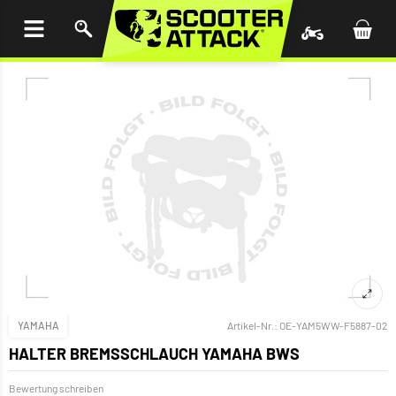
UM
HALT
INGEN
YAMAHA
Artikel-Nr.:
OE-YAM5WW-F5887-02
HALTER BREMSSCHLAUCH YAMAHA BWS
Bewertung schreiben