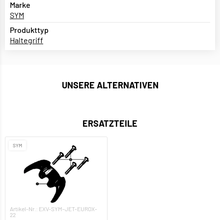
Marke
SYM
Produkttyp
Haltegriff
UNSERE ALTERNATIVEN
ERSATZTEILE
SYM
Artikel-Nr.: EXV-SYM-JET-EUROX-
22