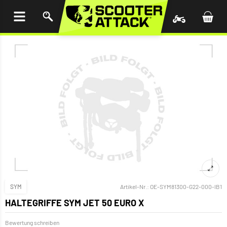
UM
HALT
INGEN
SYM
Artikel-Nr.:
OE-SYM81300-G22-000-IB1
HALTEGRIFFE SYM JET 50 EURO X
Bewertung schreiben