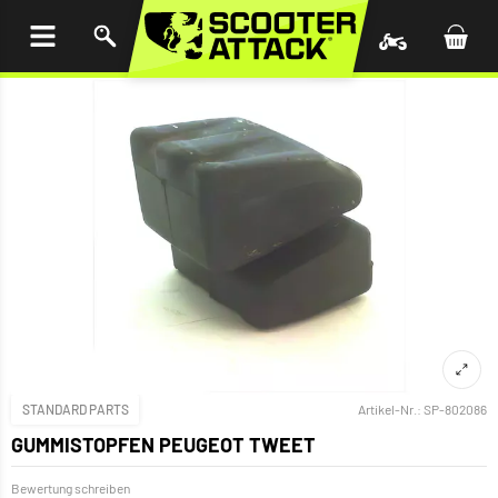
UM
HALT
INGEN
STANDARD PARTS
Artikel-Nr.:
SP-802086
GUMMISTOPFEN PEUGEOT TWEET
Bewertung schreiben