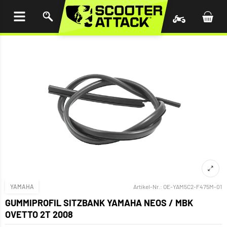
UM
HALT
INGEN
YAMAHA
Artikel-Nr.:
OE-YAM5C2-F475M-01
GUMMIPROFIL SITZBANK YAMAHA NEOS / MBK
OVETTO 2T 2008