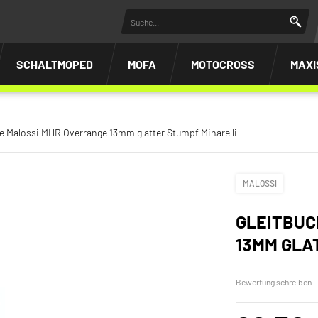
SCHALTMOPED
MOFA
MOTOCROSS
MAXI
e Malossi MHR Overrange 13mm glatter Stumpf Minarelli
MALOSSI
GLEITBUC
13MM GLA
Bewertung schreiben