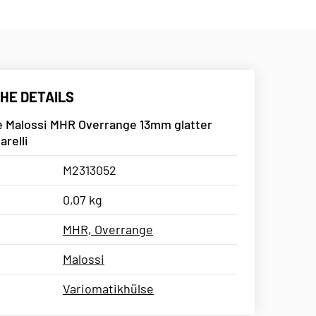
HE DETAILS
e Malossi MHR Overrange 13mm glatter
relli
M2313052
0,07 kg
MHR, Overrange
Malossi
Variomatikhülse