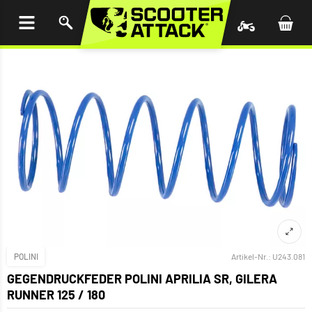
UM
HALT
INGEN
POLINI
Artikel-Nr.:
U243.081
GEGENDRUCKFEDER POLINI APRILIA SR, GILERA
RUNNER 125 / 180