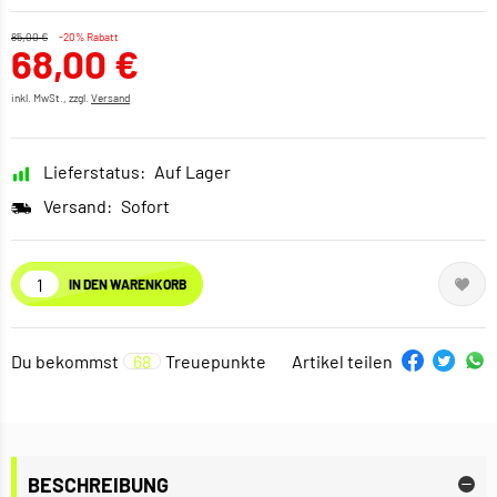
85,00 €
-20% Rabatt
68,00 €
inkl. MwSt., zzgl.
Versand
Lieferstatus:
Auf Lager
Versand:
Sofort
IN DEN WARENKORB
Du bekommst
68
Treuepunkte
Artikel teilen
BESCHREIBUNG