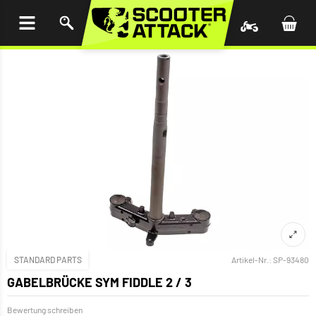
UM
HALT
INGEN
STANDARD PARTS
Artikel-Nr.:
SP-93480
GABELBRÜCKE SYM FIDDLE 2 / 3
Bewertung schreiben