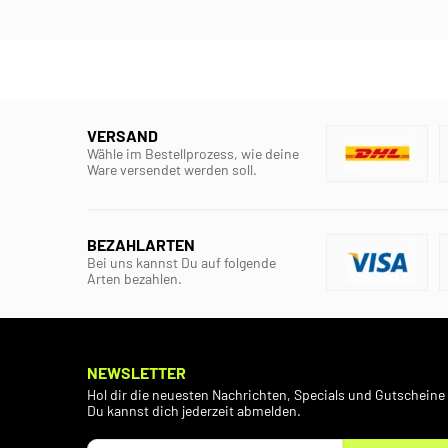
VERSAND
Wähle im Bestellprozess, wie deine
Ware versendet werden soll.
BEZAHLARTEN
Bei uns kannst Du auf folgende
Arten bezahlen.
NEWSLETTER
Hol dir die neuesten Nachrichten, Specials und Gutscheine 
Du kannst dich jederzeit abmelden.