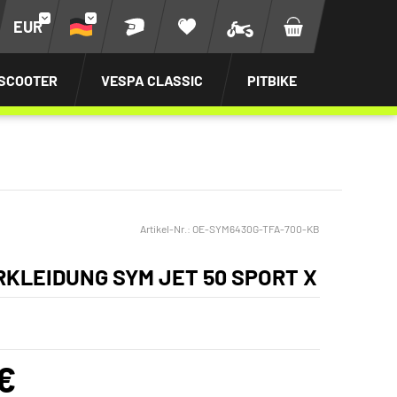
EUR
SCOOTER
VESPA CLASSIC
PITBIKE
Artikel-Nr.:
OE-SYM6430G-TFA-700-KB
KLEIDUNG SYM JET 50 SPORT X
€