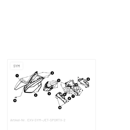
SYM
Artikel-Nr.: EXV-SYM-JET-SPORTX-2