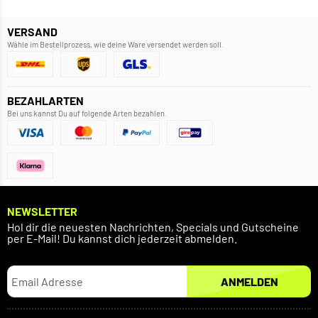
VERSAND
Wähle im Bestellprozess, wie deine Ware versendet werden soll.
BEZAHLARTEN
Bei uns kannst Du auf folgende Arten bezahlen.
NEWSLETTER
Hol dir die neuesten Nachrichten, Specials und Gutscheine
per E-Mail! Du kannst dich jederzeit abmelden.
ANMELDEN