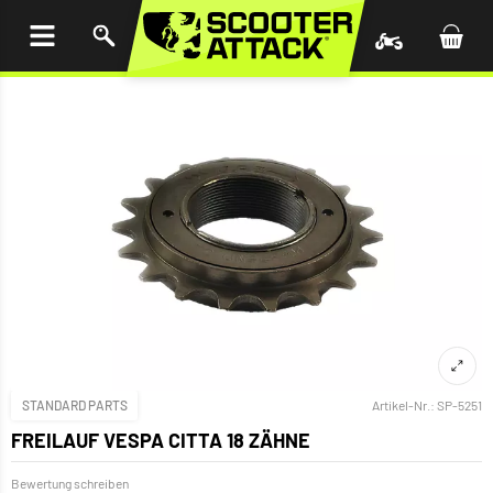
UM
HALT
INGEN
STANDARD PARTS
Artikel-Nr.:
SP-5251
FREILAUF VESPA CITTA 18 ZÄHNE
Bewertung schreiben