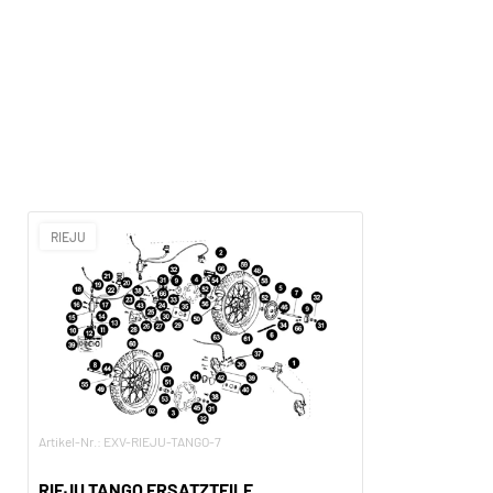
RIEJU
Artikel-Nr.: EXV-RIEJU-TANGO-7
RIEJU TANGO ERSATZTEILE