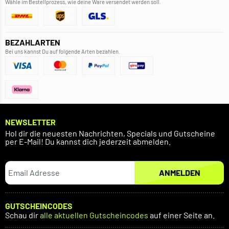
Wähle im Bestellprozess, wie deine Ware versendet werden soll.
BEZAHLARTEN
Bei uns kannst Du auf folgende Arten bezahlen.
NEWSLETTER
Hol dir die neuesten Nachrichten, Specials und Gutscheine
per E-Mail! Du kannst dich jederzeit abmelden.
ANMELDEN
GUTSCHEINCODES
Schau dir
alle aktuellen Gutscheincodes
auf einer Seite an.