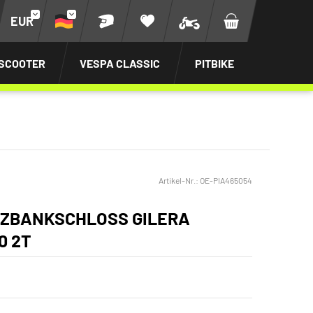
EUR
SCOOTER
VESPA CLASSIC
PITBIKE
Artikel-Nr.:
OE-PIA465054
TZBANKSCHLOSS GILERA
0 2T