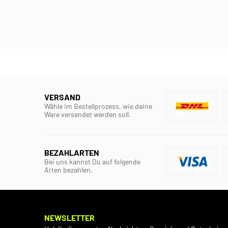
VERSAND
Wähle im Bestellprozess, wie deine
Ware versendet werden soll.
BEZAHLARTEN
Bei uns kannst Du auf folgende
Arten bezahlen.
NEWSLETTER