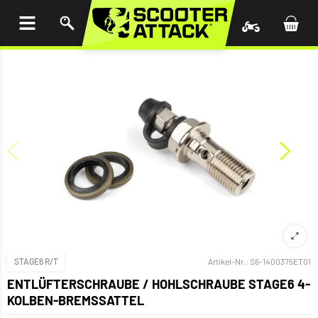
UM
HALT
INGEN
STAGE6 R/T
Artikel-Nr.:
S6-1400375ET01
ENTLÜFTERSCHRAUBE / HOHLSCHRAUBE STAGE6 4-
KOLBEN-BREMSSATTEL