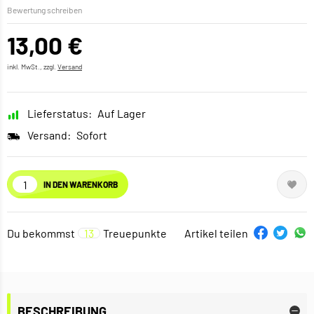
Bewertung schreiben
13,00 €
inkl. MwSt., zzgl.
Versand
Lieferstatus:
Auf Lager
Versand:
Sofort
IN DEN WARENKORB
Du bekommst
13
Treuepunkte
Artikel teilen
BESCHREIBUNG