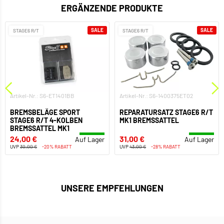
ERGÄNZENDE PRODUKTE
SALE
SALE
STAGE6 R/T
STAGE6 R/T
Artikel-Nr.: S6-ET1401BB
Artikel-Nr.: S6-1400375ET02
BREMSBELÄGE SPORT
REPARATURSATZ STAGE6 R/T
STAGE6 R/T 4-KOLBEN
MK1 BREMSSATTEL
BREMSSATTEL MK1
24,00 €
31,00 €
Auf Lager
Auf Lager
UVP
30,00 €
-20% RABATT
UVP
43,00 €
-28% RABATT
UNSERE EMPFEHLUNGEN