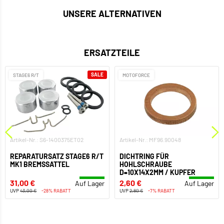
UNSERE ALTERNATIVEN
ERSATZTEILE
SALE
STAGE6 R/T
MOTOFORCE
Artikel-Nr.: S6-1400375ET02
Artikel-Nr.: MF96.90048
REPARATURSATZ STAGE6 R/T
DICHTRING FÜR
MK1 BREMSSATTEL
HOHLSCHRAUBE
D=10X14X2MM / KUPFER
31,00 €
2,60 €
Auf Lager
Auf Lager
UVP
43,00 €
-28% RABATT
UVP
2,80 €
-7% RABATT