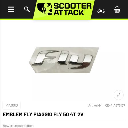
UM
HALT
INGEN
PIAGGIO
Artikel-Nr.:
OE-PIA675137
EMBLEM FLY PIAGGIO FLY 50 4T 2V
Bewertung schreiben