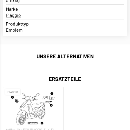
0,10 kg
Marke
Piaggio
Produkttyp
Emblem
UNSERE ALTERNATIVEN
ERSATZTEILE
PIAGGIO
Artikel-Nr.: EXV-PIAGGIO-FLY-12-