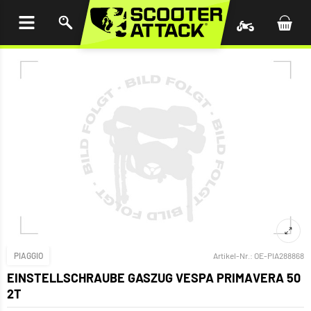
UM
HALT
INGEN
PIAGGIO
Artikel-Nr.:
OE-PIA288868
EINSTELLSCHRAUBE GASZUG VESPA PRIMAVERA 50
2T