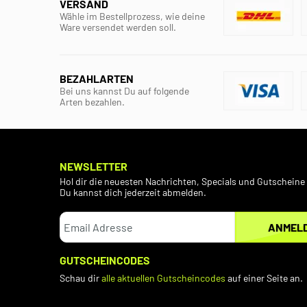
VERSAND
Wähle im Bestellprozess, wie deine
Ware versendet werden soll.
BEZAHLARTEN
Bei uns kannst Du auf folgende
Arten bezahlen.
NEWSLETTER
Hol dir die neuesten Nachrichten, Specials und Gutscheine 
Du kannst dich jederzeit abmelden.
ANMEL
GUTSCHEINCODES
Schau dir
alle aktuellen Gutscheincodes
auf einer Seite an.