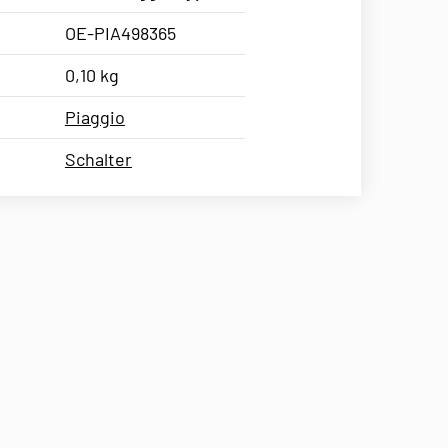
OE-PIA498365
0,10 kg
Piaggio
Schalter