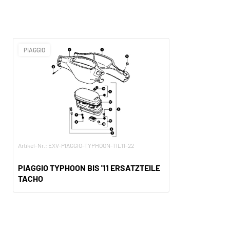
PIAGGIO
Artikel-Nr.: EXV-PIAGGIO-TYPHOON-TIL11-22
PIAGGIO TYPHOON BIS '11 ERSATZTEILE
TACHO