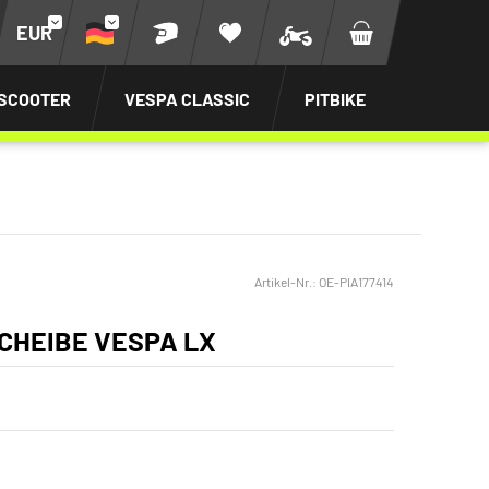
EUR
SCOOTER
VESPA CLASSIC
PITBIKE
Artikel-Nr.:
OE-PIA177414
CHEIBE VESPA LX