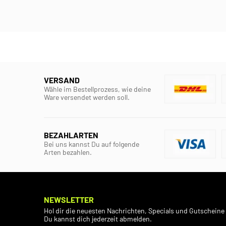
VERSAND
Wähle im Bestellprozess, wie deine
Ware versendet werden soll.
BEZAHLARTEN
Bei uns kannst Du auf folgende
Arten bezahlen.
NEWSLETTER
Hol dir die neuesten Nachrichten, Specials und Gutscheine 
Du kannst dich jederzeit abmelden.