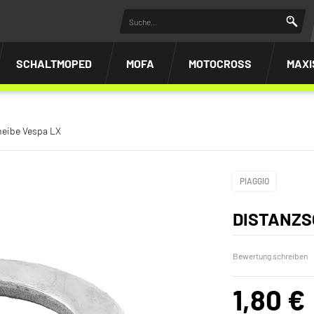
SCHALTMOPED
MOFA
MOTOCROSS
MAXI
heibe Vespa LX
PIAGGIO
DISTANZS
Bewertung schreiben
1,80 €