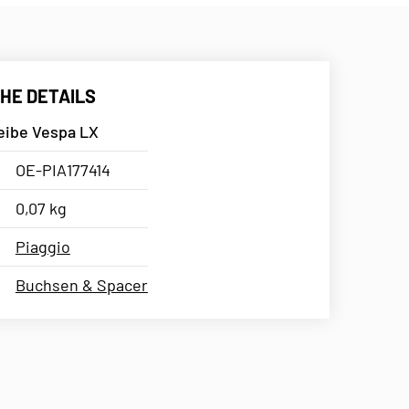
HE DETAILS
eibe Vespa LX
OE-PIA177414
0,07 kg
Piaggio
Buchsen & Spacer