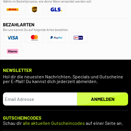
Wähle im Bestellprozess, wie deine Ware versendet werden soll.
BEZAHLARTEN
Bei uns kannst Du auf folgende Arten bezahlen.
NEWSLETTER
Hol dir die neuesten Nachrichten, Specials und Gutscheine
per E-Mail! Du kannst dich jederzeit abmelden.
ANMELDEN
GUTSCHEINCODES
Schau dir
alle aktuellen Gutscheincodes
auf einer Seite an.