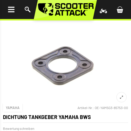
UM
HALT
INGEN
YAMAHA
Artikel-Nr.:
OE-YAM5G3-85753-00
DICHTUNG TANKGEBER YAMAHA BWS
Bewertung schreiben