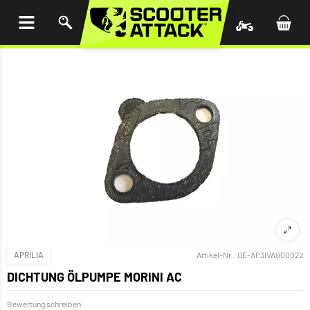
UM
HALT
INGEN
APRILIA
Artikel-Nr.:
OE-AP3IVA000022
DICHTUNG ÖLPUMPE MORINI AC
Bewertung schreiben