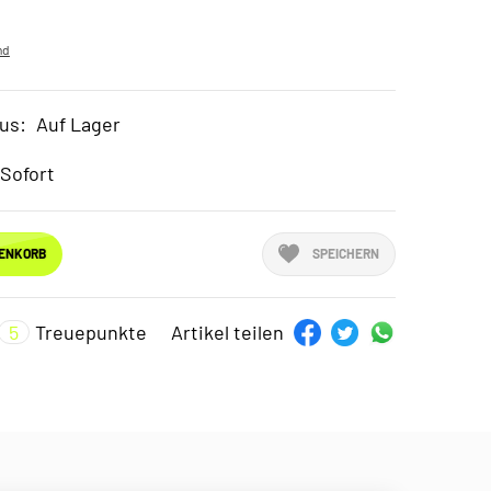
nd
us:
Auf Lager
Sofort
RENKORB
SPEICHERN
5
Treuepunkte
Artikel teilen