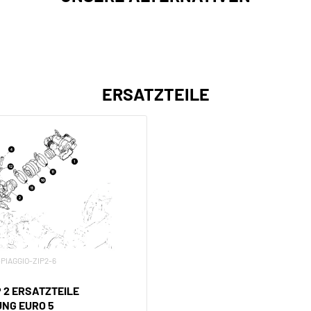
ERSATZTEILE
V-PIAGGIO-ZIP2-6
P 2 ERSATZTEILE
UNG EURO 5