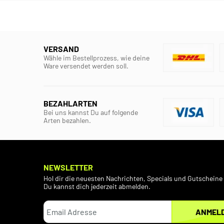
VERSAND
Wähle im Bestellprozess, wie deine
Ware versendet werden soll.
BEZAHLARTEN
Bei uns kannst Du auf folgende
Arten bezahlen.
NEWSLETTER
Hol dir die neuesten Nachrichten, Specials und Gutscheine 
Du kannst dich jederzeit abmelden.
ANMEL