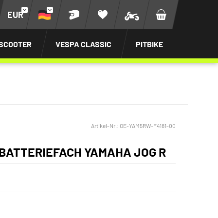
EUR
SCOOTER
VESPA CLASSIC
PITBIKE
Artikel-Nr.:
OE-YAM5RW-F4181-00
BATTERIEFACH YAMAHA JOG R