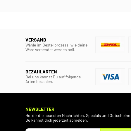
VERSAND
Wähle im Bestellprozess, wie deine
Ware versendet werden soll.
BEZAHLARTEN
Bei uns kannst Du auf folgende
Arten bezahlen.
NEWSLETTER
Hol dir die neuesten Nachrichten, Specials und Gutscheine 
Du kannst dich jederzeit abmelden.