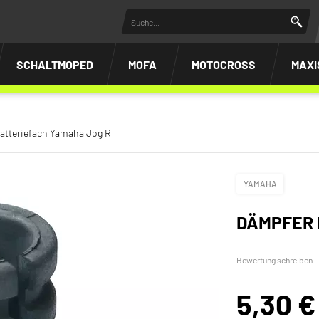
SCHALTMOPED
MOFA
MOTOCROSS
MAXI
atteriefach Yamaha Jog R
YAMAHA
DÄMPFER 
Bewertung schreiben
5,30 €