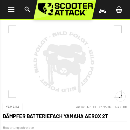
UM
HALT
INGEN
YAMAHA
Artikel-Nr.:
OE-YAM5BR-F174X-00
DÄMPFER BATTERIEFACH YAMAHA AEROX 2T
Bewertung schreiben