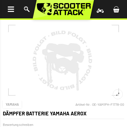
UM
HALT
INGEN
YAMAHA
Artikel-Nr.:
OE-YAM1PH-F1778-00
DÄMPFER BATTERIE YAMAHA AEROX
Bewertung schreiben