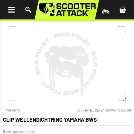
UM
HALT
INGEN
YAMAHA
Artikel-Nr.:
OE-YAM5WW-F3156-00
CLIP WELLENDICHTRING YAMAHA BWS
Bewertung schreiben