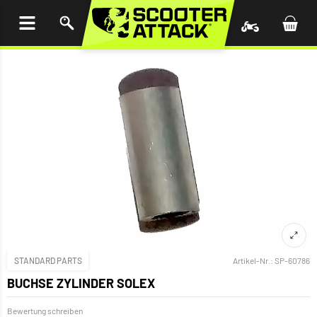
UM
HALT
INGEN
STANDARD PARTS
Artikel-Nr.:
SP-60786
BUCHSE ZYLINDER SOLEX
Bewertung schreiben