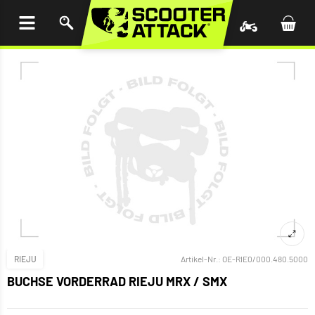
UM
HALT
INGEN
RIEJU
Artikel-Nr.:
OE-RIE0/000.480.5000
BUCHSE VORDERRAD RIEJU MRX / SMX