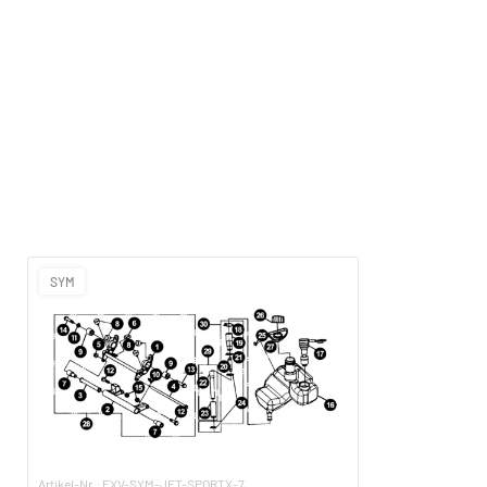
SYM
Artikel-Nr.: EXV-SYM-JET-SPORTX-7