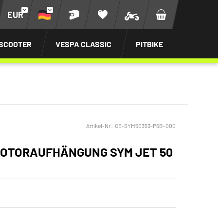
EUR
SCOOTER
VESPA CLASSIC
PITBIKE
Artikel-Nr.:
OE-SYM50353-P6B-000
OTORAUFHÄNGUNG SYM JET 50