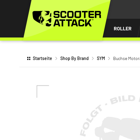
UM
HALT
INGEN
ROLLER
Startseite
Shop By Brand
SYM
Buchse Motor