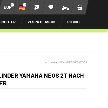
EUR
SCOOTER
VESPA CLASSIC
PITBIKE
Artikel-Nr.:
OE-YAM5AD-F583T-02
INDER YAMAHA NEOS 2T NACH
BER