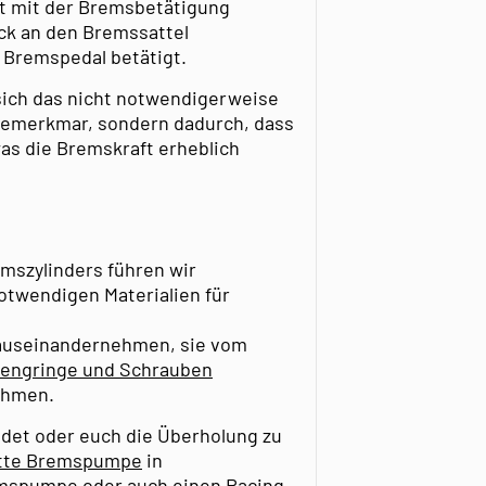
t mit der Bremsbetätigung
uck an den Bremssattel
 Bremspedal betätigt.
ich das nicht notwendigerweise
 bemerkmar, sondern dadurch, dass
s die Bremskraft erheblich
mszylinders führen wir
notwendigen Materialien für
auseinandernehmen, sie vom
prengringe und Schrauben
ehmen.
det oder euch die Überholung zu
tte Bremspumpe
in
remspumpe oder auch einen Racing