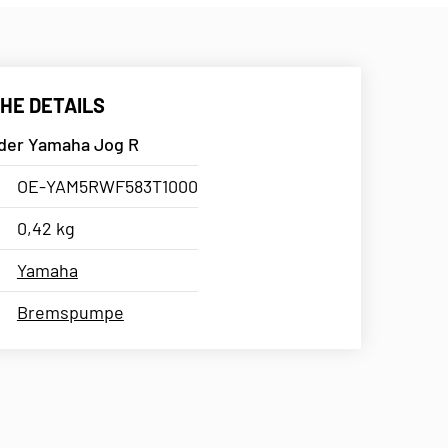
HE DETAILS
der Yamaha Jog R
OE-YAM5RWF583T1000
0,42 kg
Yamaha
Bremspumpe