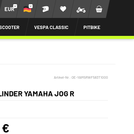
EUR
SCOOTER
VESPA CLASSIC
PITBIKE
Artikel-Nr.:
OE-YAM5RWF583T1000
INDER YAMAHA JOG R
 €