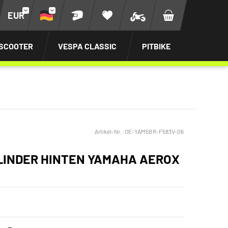
EUR
SCOOTER
VESPA CLASSIC
PITBIKE
Artikel-Nr.:
OE-YAM5BR-F583V-06
INDER HINTEN YAMAHA AEROX