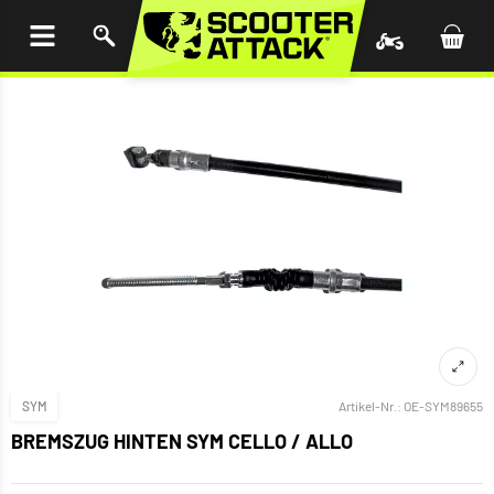
UM
HALT
INGEN
SYM
Artikel-Nr.:
OE-SYM89655
BREMSZUG HINTEN SYM CELLO / ALLO