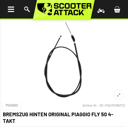
UM
HALT
INGEN
PIAGGIO
Artikel-Nr.:
OE-PIACM086702
BREMSZUG HINTEN ORIGINAL PIAGGIO FLY 50 4-
TAKT