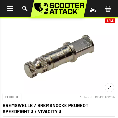
UM
HALT
INGEN
SALE
PEUGEOT
Artikel-Nr.:
OE-PEU772532
BREMSWELLE / BREMSNOCKE PEUGEOT
SPEEDFIGHT 3 / VIVACITY 3