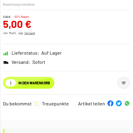
Bewertung schreiben
7,10 €
-30% Rabatt
5,00 €
inkl. MwSt., zzgl.
Versand
Lieferstatus:
Auf Lager
Versand:
Sofort
IN DEN WARENKORB
Du bekommst
5
Treuepunkte
Artikel teilen