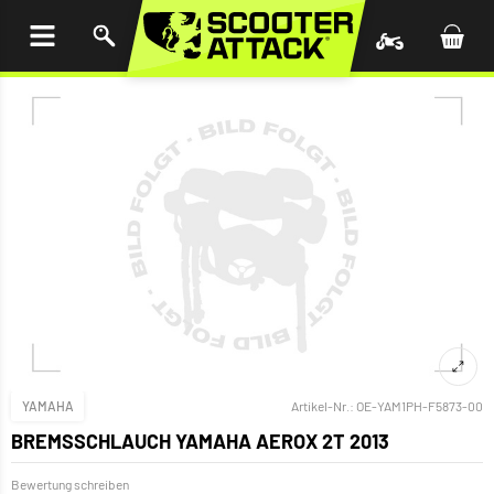
UM
HALT
INGEN
YAMAHA
Artikel-Nr.:
OE-YAM1PH-F5873-00
BREMSSCHLAUCH YAMAHA AEROX 2T 2013
Bewertung schreiben