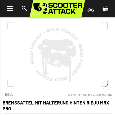
UM
HALT
INGEN
RIEJU
Artikel-Nr.:
OE-RIE0/000.860.5112
BREMSSATTEL MIT HALTERUNG HINTEN RIEJU MRX
PRO