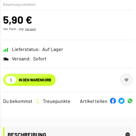
Bewertung schreiben
5,90 €
inkl. MwSt., zzgl.
Versand
Lieferstatus:
Auf Lager
Versand:
Sofort
IN DEN WARENKORB
Du bekommst
5
Treuepunkte
Artikel teilen
BESCHREIBUNG