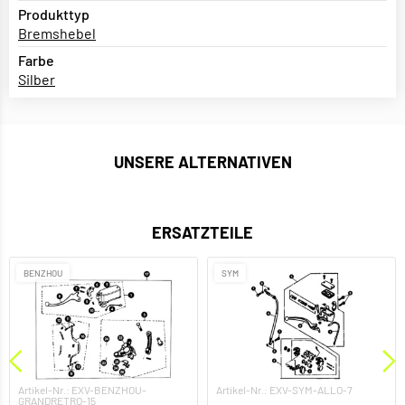
Produkttyp
Bremshebel
Farbe
Silber
UNSERE ALTERNATIVEN
ERSATZTEILE
BENZHOU
SYM
Artikel-Nr.: EXV-BENZHOU-
Artikel-Nr.: EXV-SYM-ALLO-7
GRANDRETRO-15