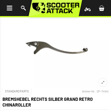
UM
HALT
INGEN
STANDARD PARTS
Artikel-Nr.:
SP-74541
BREMSHEBEL RECHTS SILBER GRAND RETRO
CHINAROLLER