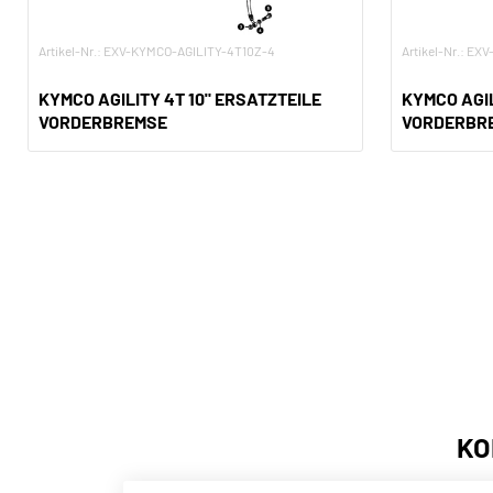
Artikel-Nr.: EXV-KYMCO-AGILITY-4T10Z-4
Artikel-Nr.: E
KYMCO AGILITY 4T 10" ERSATZTEILE
KYMCO AGIL
VORDERBREMSE
VORDERBR
KO