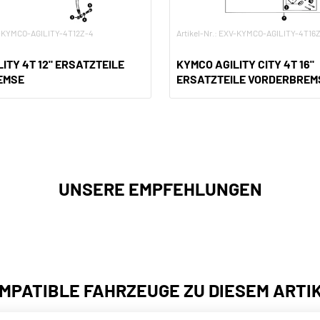
XV-KYMCO-AGILITY-4T12Z-4
Artikel-Nr.: EXV-KYMCO-AGILITY-4T16
ITY 4T 12" ERSATZTEILE
KYMCO AGILITY CITY 4T 16"
EMSE
ERSATZTEILE VORDERBREM
UNSERE EMPFEHLUNGEN
MPATIBLE FAHRZEUGE ZU DIESEM ARTI