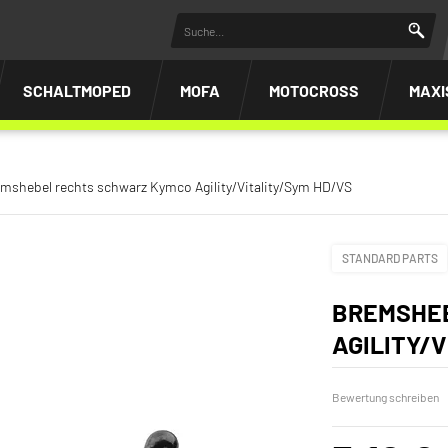
SCHALTMOPED
MOFA
MOTOCROSS
MAXI
mshebel rechts schwarz Kymco Agility/Vitality/Sym HD/VS
STANDARD PARTS
BREMSHE
AGILITY/
Bewertung schreiben