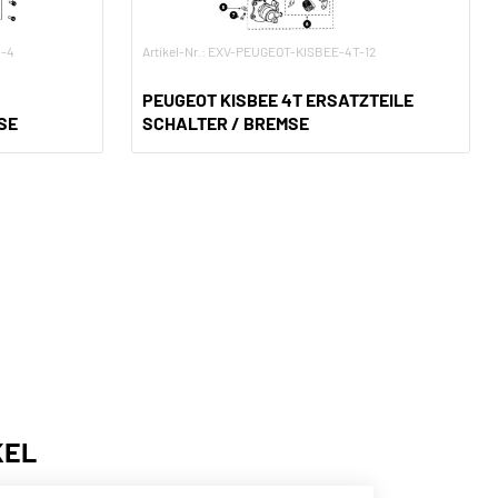
Z-4
Artikel-Nr.: EXV-PEUGEOT-KISBEE-4T-12
PEUGEOT KISBEE 4T ERSATZTEILE
SE
SCHALTER / BREMSE
KEL