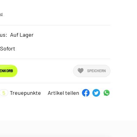
nd
us:
Auf Lager
Sofort
RENKORB
SPEICHERN
5
Treuepunkte
Artikel teilen