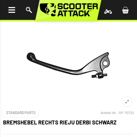
UM
HALT
INGEN
STANDARD PARTS
Artikel-Nr.:
SP-70722
BREMSHEBEL RECHTS RIEJU DERBI SCHWARZ