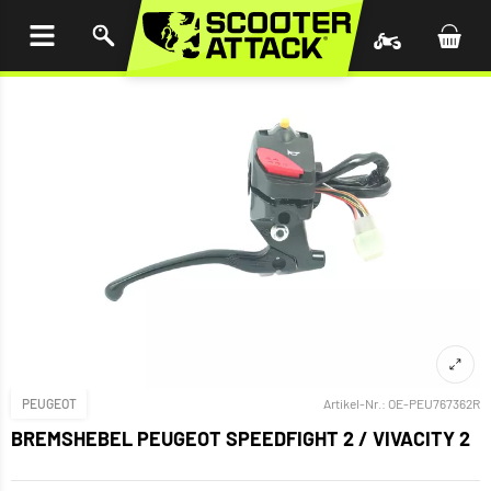
UM
HALT
INGEN
PEUGEOT
Artikel-Nr.:
OE-PEU767362R
BREMSHEBEL PEUGEOT SPEEDFIGHT 2 / VIVACITY 2