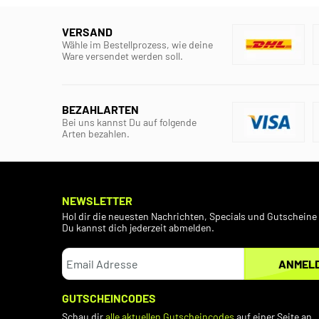
VERSAND
Wähle im Bestellprozess, wie deine
Ware versendet werden soll.
BEZAHLARTEN
Bei uns kannst Du auf folgende
Arten bezahlen.
NEWSLETTER
Hol dir die neuesten Nachrichten, Specials und Gutscheine 
Du kannst dich jederzeit abmelden.
ANMEL
GUTSCHEINCODES
Schau dir
alle aktuellen Gutscheincodes
auf einer Seite an.