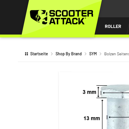
UM
HALT
INGEN
ROLLER
Startseite
Shop By Brand
SYM
Bolzen Seiten