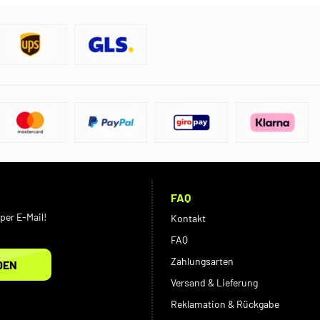
FAQ
per E-Mail!
Kontakt
FAQ
Zahlungsarten
DEN
Versand & Lieferung
Reklamation & Rückgabe