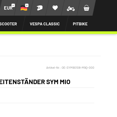
EUR
SCOOTER
VESPA CLASSIC
PITBIKE
Artikel-Nr.:
OE-SYM90108-M9Q-000
EITENSTÄNDER SYM MIO