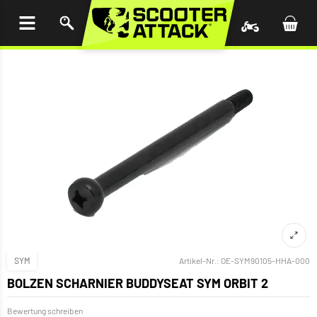
UM
HALT
INGEN
SYM
Artikel-Nr.:
OE-SYM90105-HHA-000
BOLZEN SCHARNIER BUDDYSEAT SYM ORBIT 2
Bewertung schreiben