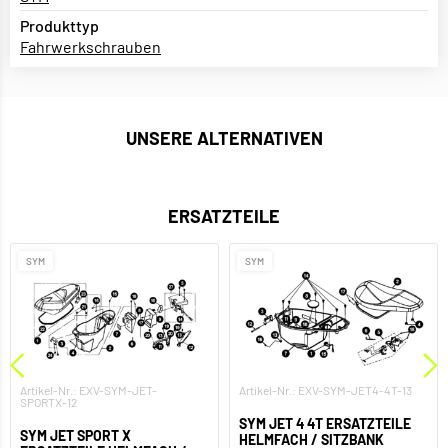
Produkttyp
Fahrwerkschrauben
UNSERE ALTERNATIVEN
ERSATZTEILE
SYM
SYM
Artikel-Nr.: EXV-SYM-JET-
Artikel-Nr.: EXV-SYM-JET4-4T-13
SPORTX-12
SYM JET 4 4T ERSATZTEILE
SYM JET SPORT X
HELMFACH / SITZBANK