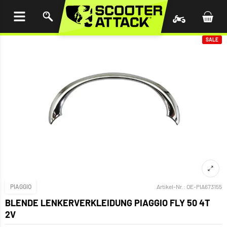
UM
HALT
INGEN
SALE
PIAGGIO
Artikel-Nr.:
OE-PIA673155
BLENDE LENKERVERKLEIDUNG PIAGGIO FLY 50 4T
2V