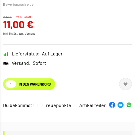
Bewertung schreiben
14,50 €
-24% Rabatt
11,00 €
inkl. MwSt., zzgl.
Versand
Lieferstatus:
Auf Lager
Versand:
Sofort
IN DEN WARENKORB
Du bekommst
11
Treuepunkte
Artikel teilen