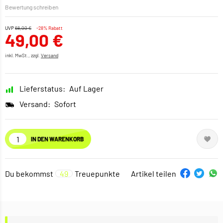
Bewertung schreiben
UVP
68,00 €
-28% Rabatt
49,00 €
inkl. MwSt., zzgl.
Versand
Lieferstatus:
Auf Lager
Versand:
Sofort
IN DEN WARENKORB
Du bekommst
49
Treuepunkte
Artikel teilen