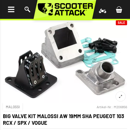
UM
HALT
INGEN
SALE
MALOSSI
Artikel-Nr.:
M206856
BIG VALVE KIT MALOSSI AW 19MM SHA PEUGEOT 103
RCX / SPX / VOGUE