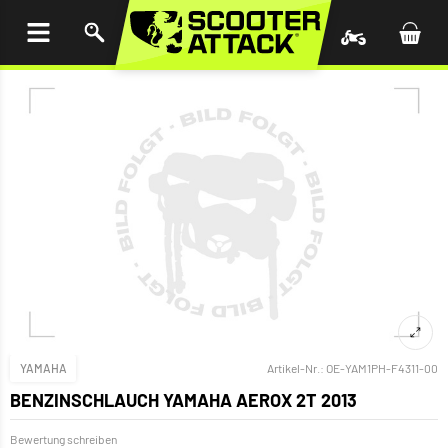
UM
HALT
INGEN
YAMAHA
Artikel-Nr.:
OE-YAM1PH-F4311-00
BENZINSCHLAUCH YAMAHA AEROX 2T 2013
Bewertung schreiben